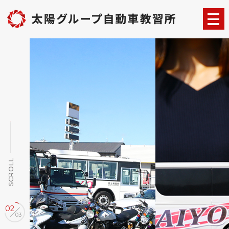
SCROLL
02
03